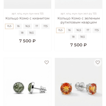
арт.
клц мун лун киа 155
арт.
клц мун лун зел ру 155
Кольцо Комо с кианитом
Кольцо Комо с зеленым
рутиловым кварцем
15,5
16
16,5
17
17,5
15,5
16
16,5
17
17,5
18
18,5
18
18,5
7 500 ₽
7 500 ₽