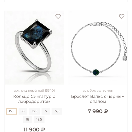
арт.
клц перф лаб 155 101
арт.
брс вальс чоп
Кольцо Сингапур с
Браслет Вальс с черным
лабрадоритом
опалом
7 990 ₽
15,5
16
16,5
17
17,5
18
18,5
11 900 ₽