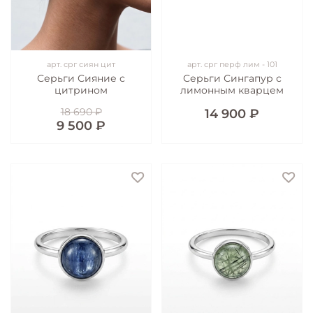
арт.
срг сиян цит
арт.
срг перф лим - 101
Серьги Сияние с
Серьги Сингапур с
цитрином
лимонным кварцем
18 690 ₽
14 900 ₽
9 500 ₽