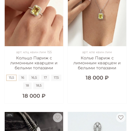
арт.
клц квин лим 155
арт.
кле квин лим
Кольцо Париж с
Колье Париж с
лимонным кварцем и
лимонным кварцем и
белыми топазами
белыми топазами
18 000 ₽
15,5
16
16,5
17
17,5
18
18,5
18 000 ₽
-37%