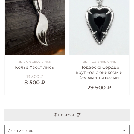
арт.
кле хвост лисы
арт.
пдв амор оник
Колье Хвост лисы
Подвеска Сердце
крупное с ониксом и
13 500 ₽
белыми топазами
8 500 ₽
29 500 ₽
Фильтры