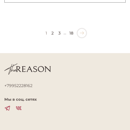
…
1
2
3
18
+79952228162
Мы в соц. сетях