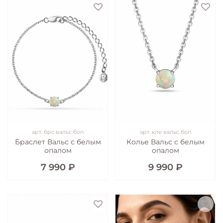
арт.
брс вальс боп
арт.
кле вальс боп
Браслет Вальс с белым
Колье Вальс с белым
опалом
опалом
7 990 ₽
9 990 ₽