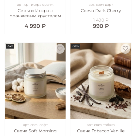
арт.
срг искра оранж
арт.
свеч дарк
Серьги Искра с
Свеча Dark Cherry
оранжевым хрусталем
1 490 ₽
4 990 ₽
990 ₽
-34%
-34%
арт.
свеч софт
арт.
свеч тобако
Свеча Soft Morning
Свеча Tobacco Vanille