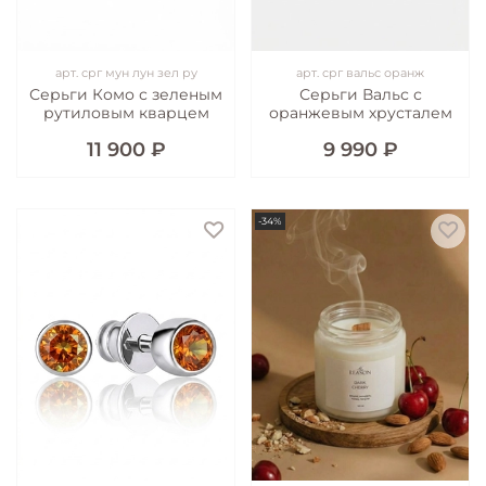
арт.
срг мун лун зел ру
арт.
срг вальс оранж
Серьги Комо с зеленым
Серьги Вальс с
рутиловым кварцем
оранжевым хрусталем
11 900 ₽
9 990 ₽
-34%