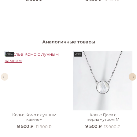
Аналогичные товары
-29%
-32%
Колье Комо с лунным
Колье Диск с
камнем
перламутром M
8 500 ₽
9 500 ₽
11 900 ₽
13 900 ₽