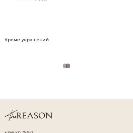
Кроме украшений
+79952228162