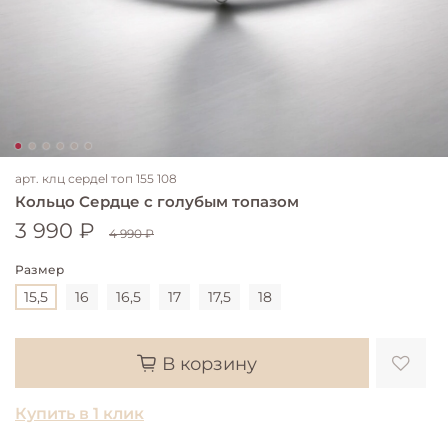
арт.
клц сердel топ 155 108
Кольцо Сердце с голубым топазом
3 990 ₽
4 990 ₽
Размер
15,5
16
16,5
17
17,5
18
В корзину
Купить в 1 клик