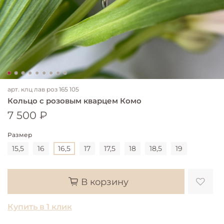
арт.
клц лав роз 165 105
Кольцо с розовым кварцем Комо
7 500 ₽
Размер
15,5
16
16,5
17
17,5
18
18,5
19
В корзину
Купить в 1 клик