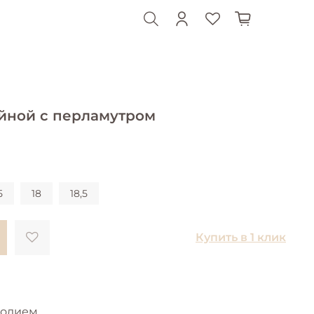
йной с перламутром
5
18
18,5
Купить в 1 клик
родием