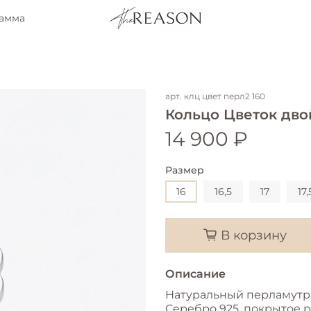
рамма
арт.
клц цвет перл2 160
Кольцо Цветок дво
14 900 ₽
Размер
16
16,5
17
17,
В корзину
Описание
Натуральный перламутр
Серебро 925, покрытое 