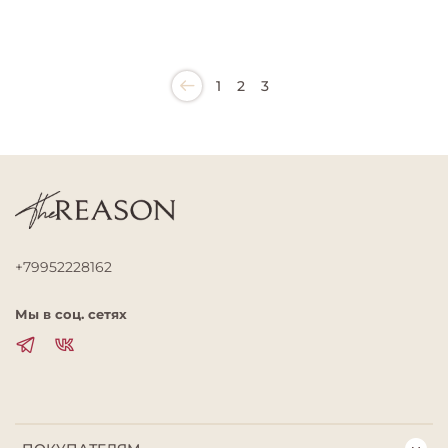
1
2
3
+79952228162
Мы в соц. сетях