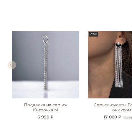
-26%
Подвеска на серьгу
Серьги-пусеты В
Кисточка M
ониксом
6 990 ₽
17 000 ₽
22 9