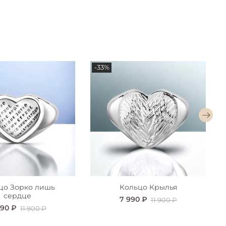
-33%
цо Зорко лишь
Кольцо Крылья
сердце
7 990 ₽
11 900 ₽
990 ₽
11 900 ₽