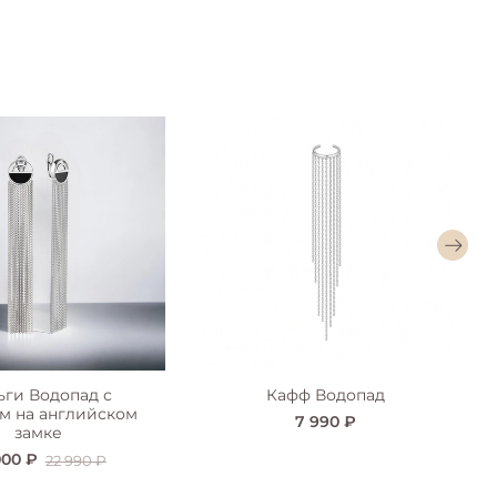
ьги Водопад с
Кафф Водопад
м на английском
7 990 ₽
замке
000 ₽
22 990 ₽