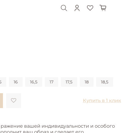
5
16
16,5
17
17,5
18
18,5
Купить в 1 клик
выражение вашей индивидуальности и особого
дополнит ваш образ и сделает его