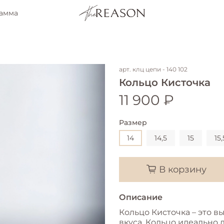
рамма
арт.
клц цепи - 140 102
Кольцо Кисточка
11 900 ₽
Размер
14
14,5
15
15,
В корзину
Описание
Кольцо Кисточка – это 
вкуса. Кольцо идеально 