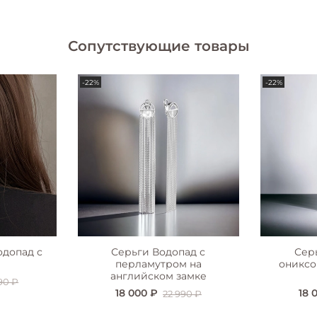
Сопутствующие товары
-22%
-22%
одопад с
Серьги Водопад с
Сер
перламутром на
ониксо
английском замке
90 ₽
18 000 ₽
18 
22 990 ₽