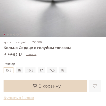
арт.
клц сердel топ 155 108
Кольцо Сердце с голубым топазом
3 990 ₽
4 990 ₽
Размер
15,5
16
16,5
17
17,5
18
В корзину
Купить в 1 клик