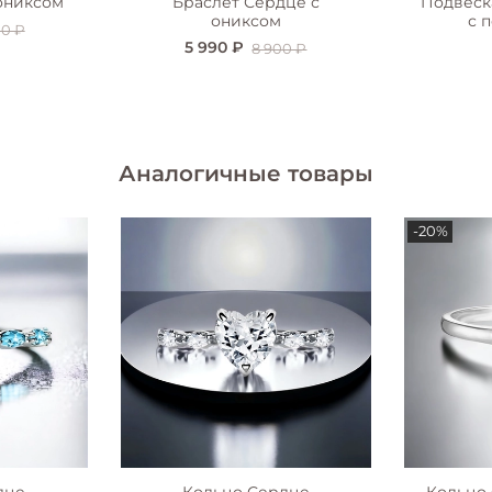
ониксом
Браслет Сердце с
Подвеск
ониксом
с 
00 ₽
5 990 ₽
8 900 ₽
Аналогичные товары
-20%