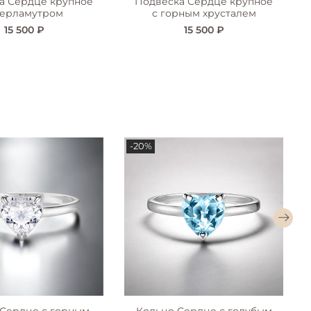
а Сердце крупное
Подвеска Сердце крупное
перламутром
с горным хрусталем
15 500 ₽
15 500 ₽
-20%