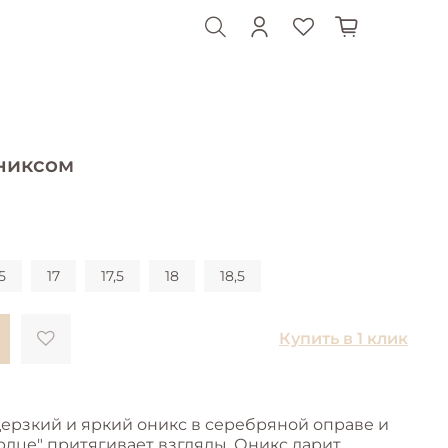
никсом
5
17
17,5
18
18,5
Купить в 1 клик
дерзкий и яркий оникс в серебряной оправе и
дце" притягивает взгляды. Оникс дарит