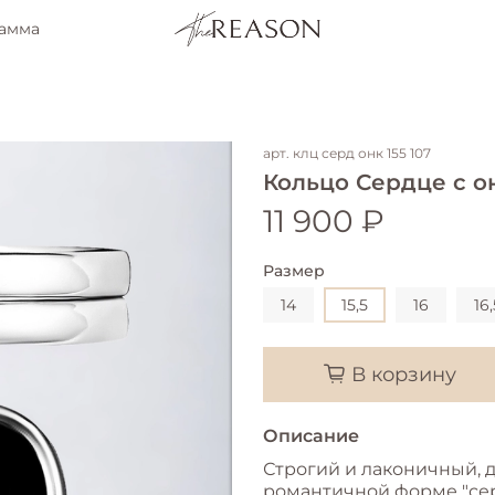
рамма
арт.
клц серд онк 155 107
Кольцо Сердце с о
11 900 ₽
Размер
14
15,5
16
16,
В корзину
Описание
Строгий и лаконичный, 
романтичной форме "сер