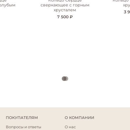
дце
Кольцо Сердце
Кольцо
голубым
сверкающее с горным
хр
хрусталем
3 
7 500 ₽
ПОКУПАТЕЛЯМ
О КОМПАНИИ
Вопросы и ответы
О нас