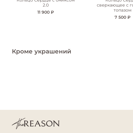
Кольцо Сердце с ониксом
Кольцо Сер
2.0
сверкающее с 
топазом
11 900 ₽
7 500 ₽
Кроме украшений