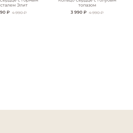
 Сердце с горным
Кольцо Сердце с голубым
усталем Элит
топазом
990 ₽
3 990 ₽
4 990 ₽
4 990 ₽