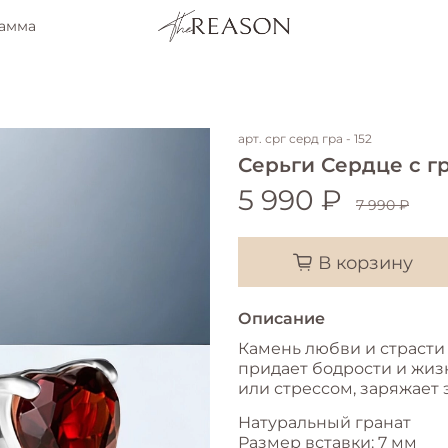
рамма
арт.
срг серд гра - 152
Серьги Сердце с г
5 990 ₽
7 990 ₽
В корзину
Описание
Камень любви и страсти 
придает бодрости и жиз
или стрессом, заряжает
Натуральный гранат
Размер вставки: 7 мм