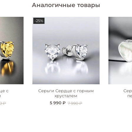
Аналогичные товары
-25%
це с
Серьги Сердце с горным
Сер
м
хрусталем
п
5 990 ₽
0 ₽
7 990 ₽