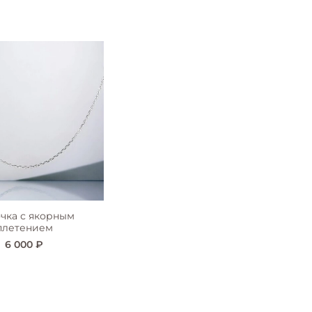
чка с якорным
плетением
6 000 ₽