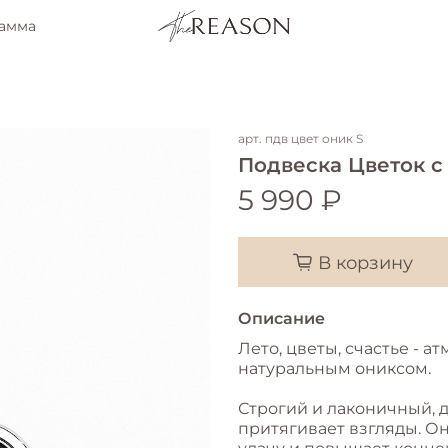
рамма
арт.
пдв цвет оник S
Подвеска Цветок с
5 990 ₽
В корзину
Описание
Лето, цветы, счастье - а
натуральным ониксом.
Строгий и лаконичный, 
притягивает взгляды. О