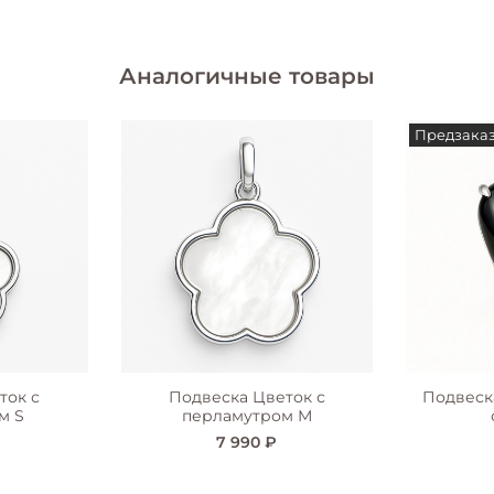
Аналогичные товары
Предзака
ток с
Подвеска Цветок с
Подвеск
м S
перламутром М
7 990 ₽