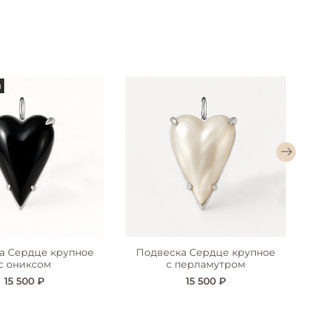
з
а Сердце крупное
Подвеска Сердце крупное
с ониксом
с перламутром
15 500 ₽
15 500 ₽