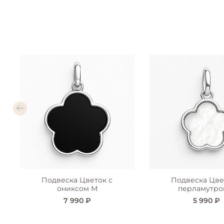
Подвеска Цветок с
Подвеска Цве
ониксом М
перламутро
7 990 ₽
5 990 ₽