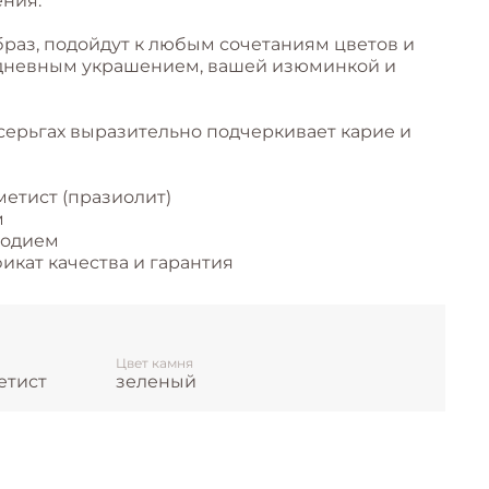
ния.
браз, подойдут к любым сочетаниям цветов и
едневным украшением, вашей изюминкой и
серьгах выразительно подчеркивает карие и
етист (празиолит)
м
родием
икат качества и гарантия
Цвет камня
етист
зеленый