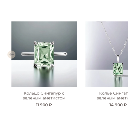
Кольцо Сингапур с
Колье Сингап
зеленым аметистом
зеленым амет
11 900 ₽
14 900 ₽