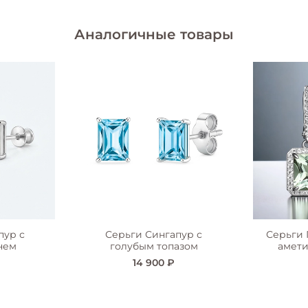
Аналогичные товары
пур с
Серьги Сингапур с
Серьги
нем
голубым топазом
амети
14 900 ₽