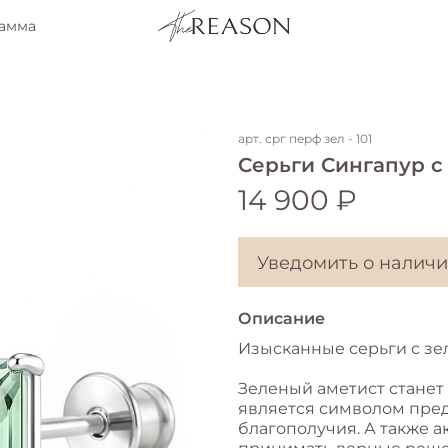
рамма
арт.
срг перф зел - 101
Серьги Сингапур с
14 900 ₽
Уведомить о налич
Описание
Изысканные серьги с зе
Зеленый аметист станет
является символом пред
благополучия. А также 