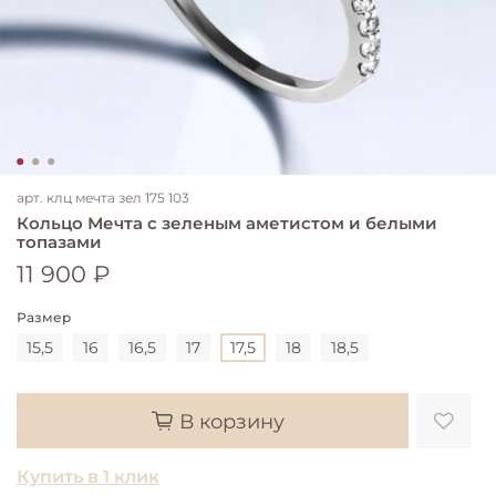
арт.
клц мечта зел 175 103
Кольцо Мечта с зеленым аметистом и белыми
топазами
11 900 ₽
Размер
15,5
16
16,5
17
17,5
18
18,5
В корзину
Купить в 1 клик