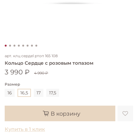
арт.
клц сердel ртоп 165 108
Кольцо Сердце с розовым топазом
3 990 ₽
4 990 ₽
Размер
16
16,5
17
17,5
В корзину
Купить в 1 клик